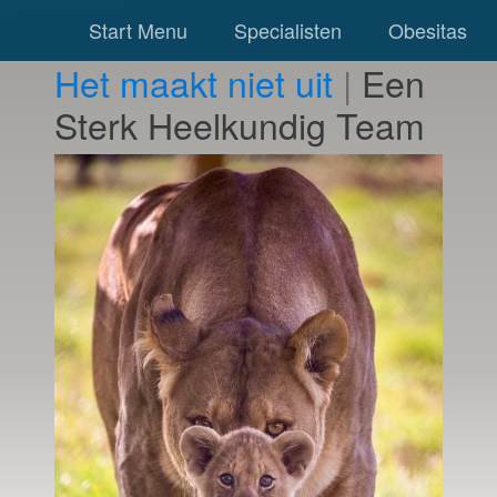
Start Menu
Specialisten
Obesitas
Het maakt niet uit w
|
Een Sterk Heelkundig
Team