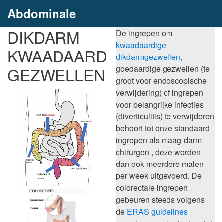
Abdominale
DIKDARM
De ingrepen om
Heelkunde
kwaadaardige
KWAADAARDIGE
dikdarmgezwellen,
Herentals
GEZWELLEN
goedaardige gezwellen (te
groot voor endoscopische
verwijdering) of ingrepen
voor belangrijke infecties
(diverticulitis) te verwijderen
behoort tot onze standaard
ingrepen als maag-darm
chirurgen , deze worden
dan ook meerdere malen
per week uitgevoerd. De
colorectale ingrepen
gebeuren steeds volgens
de
ERAS guidelines