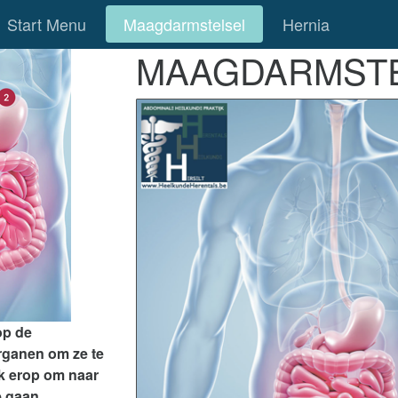
Start Menu
Maagdarmstelsel
Hernia
MAAGDARMST
op de
rganen om ze te
ck erop om naar
e gaan